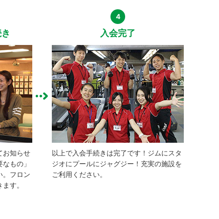
4
続き
入会完了
てお知らせ
以上で入会手続きは完了です！ジムにスタ
要なもの」
ジオにプールにジャグジー！充実の施設を
い。フロン
ご利用ください。
きます。