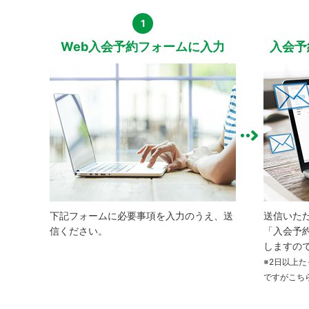
1
Web入会予約フォームに入力
入会予
下記フォームに必要事項を入力のうえ、送
送信いた
信ください。
「入会予
しますの
※2日以上
ですがこち